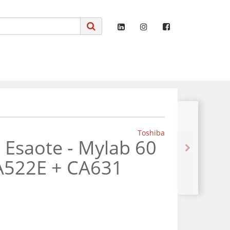
Toshiba
 Esaote - Mylab 60
A522E + CA631