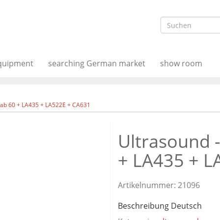
equipment
searching German market
show room
ylab 60 + LA435 + LA522E + CA631
Ultrasound -
+ LA435 + L
Artikelnummer:
21096
Beschreibung Deutsch