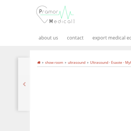
about us
contact
export medical 
show room
ultrasound
Ultrasound - Esaote - M