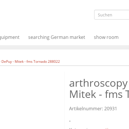
equipment
searching German market
show room
- DePuy - Mitek - fms Tornado 288022
arthroscopy 
Mitek - fms
Artikelnummer:
20931
-