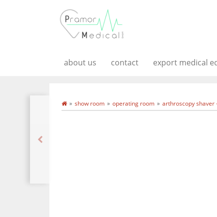
about us
contact
export medical 
show room
operating room
arthroscopy shaver 