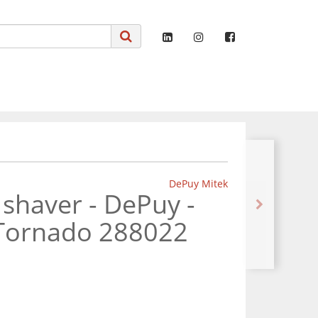
DePuy Mitek
shaver - DePuy -
 Tornado 288022