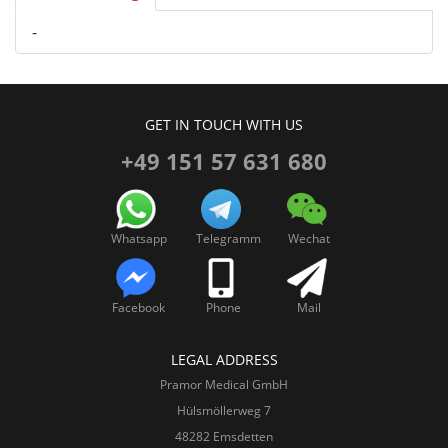
-
GET IN TOUCH WITH US
+49 151 57 631 680
Whatsapp
Telegramm
Wechat
Facebook
Phone
Mail
LEGAL ADDRESS
Pramor Medical GmbH
Hülsmöllerweg 7
48282 Emsdetten