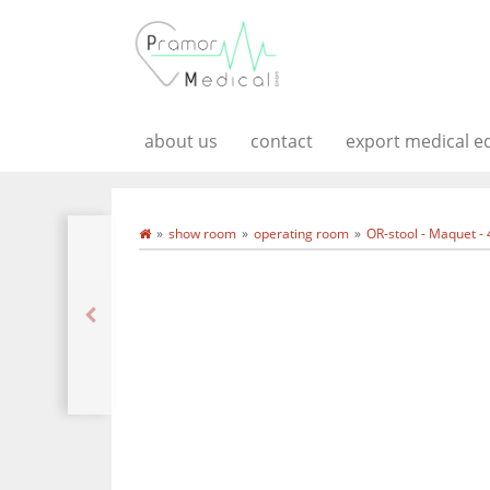
about us
contact
export medical 
show room
operating room
OR-stool - Maquet -