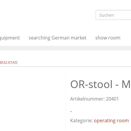
equipment
searching German market
show room
 4632.01AO
OR-stool - 
Artikelnummer:
20401
-
Kategorie:
operating room