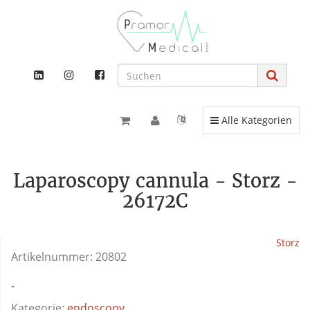
Toggle navigation
Alle Kategorien
Laparoscopy cannula - Storz -
26172C
Storz
Artikelnummer:
20802
-
Kategorie:
endoscopy