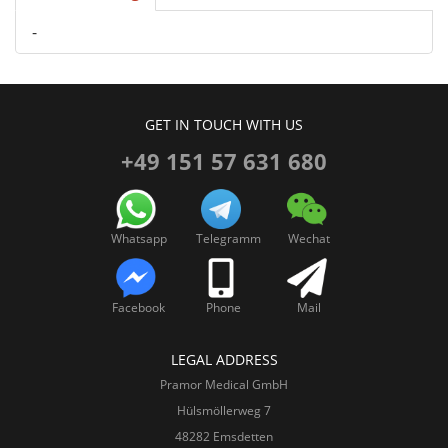
-
GET IN TOUCH WITH US
+49 151 57 631 680
Whatsapp
Telegramm
Wechat
Facebook
Phone
Mail
LEGAL ADDRESS
Pramor Medical GmbH
Hülsmöllerweg 7
48282 Emsdetten