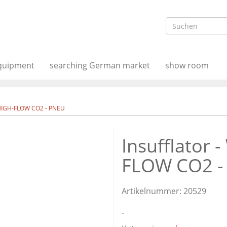
equipment
searching German market
show room
1 HIGH-FLOW CO2 - PNEU
Insufflator 
FLOW CO2 -
Artikelnummer:
20529
-