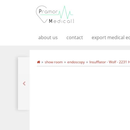
about us
contact
export medical 
show room
endoscopy
Insufflator - Wolf - 223